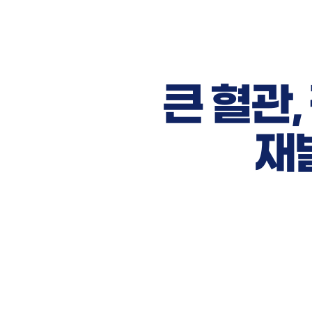
큰 혈관
재