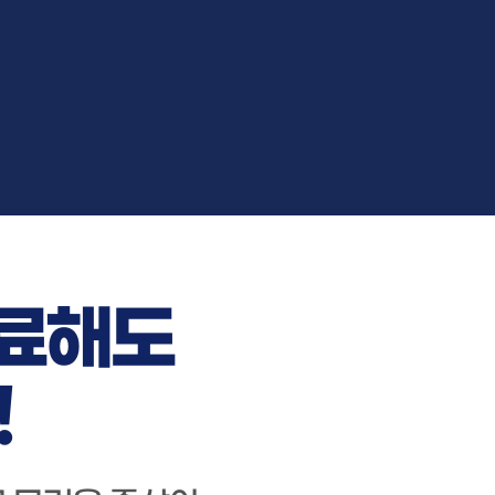
료해도
!