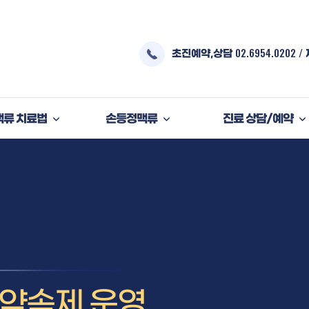
02.6954.0202
/
초진예약,상담
맥류 치료법
손등정맥류
진료 상담/예약
 약속제 운영